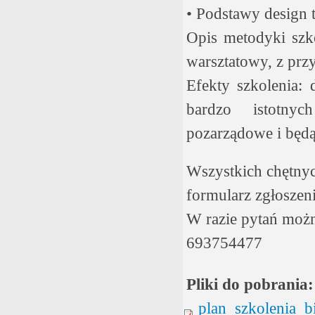
• Podstawy design 
Opis metodyki szko
warsztatowy, z prz
Efekty szkolenia: 
bardzo istotny
pozarządowe i będą
Wszystkich chętnyc
formularz zgłoszen
W razie pytań możn
693754477
Pliki do pobrania
plan_szkolenia_b