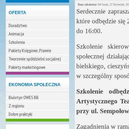
Data szkolenia:
Od
środa, 27 Kwiecień, 2
Serdecznie zapras
OFERTA
które odbędzie się 
Doradztwo
do 16:00.
Animacja
Szkolenia
Szkolenie skiero
Pakiety Księgowe, Prawne
społecznej działaj
Tworzenie spółdzielni socjalnej
bielskiego, cieszyń
Pakiety marketingowe
w szczególny sposó
EKONOMIA SPOŁECZNA
Szkolenie odbędz
Biuletyn OWES BB
Artystycznego Tea
Z regionu
przy ul. Sempołows
Dobre praktyki
Zagadnienia w rama