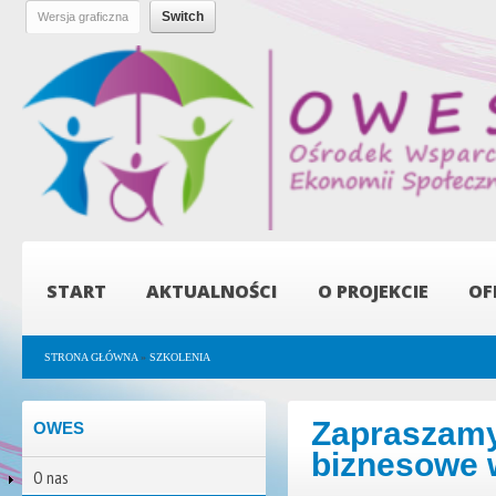
Pr
do
tre
OWES -
Ośrodek
Wsparcia
Ekonomii
Społecznej
START
AKTUALNOŚCI
O PROJEKCIE
OF
Jesteś tutaj
STRONA GŁÓWNA
»
SZKOLENIA
Zapraszamy 
OWES
biznesowe
O nas