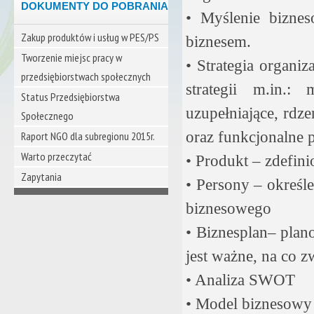
DOKUMENTY DO POBRANIA
• Myślenie bizn
Zakup produktów i usług w PES/PS
biznesem.
Tworzenie miejsc pracy w
• Strategia organiz
przedsiębiorstwach społecznych
strategii m.in.:
Status Przedsiębiorstwa
uzupełniające, rdze
Społecznego
oraz funkcjonalne 
Raport NGO dla subregionu 2015r.
Warto przeczytać
• Produkt – zdefin
Zapytania
• Persony – określ
biznesowego
• Biznesplan– plano
jest ważne, na co 
• Analiza SWOT
• Model biznesow