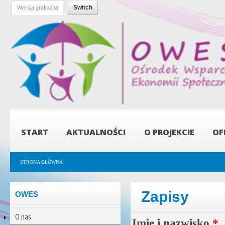
Pr
do
tre
OWES -
Ośrodek
Wsparcia
Ekonomii
Społecznej
START
AKTUALNOŚCI
O PROJEKCIE
OF
Jesteś tutaj
STRONA GŁÓWNA
Zapisy
OWES
O nas
Imię i nazwisko
*