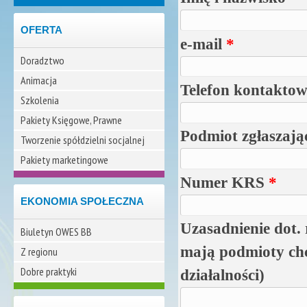
OFERTA
e-mail
*
Doradztwo
Animacja
Telefon kontakto
Szkolenia
Pakiety Księgowe, Prawne
Podmiot zgłaszając
Tworzenie spółdzielni socjalnej
Pakiety marketingowe
Numer KRS
*
EKONOMIA SPOŁECZNA
Uzasadnienie dot. 
Biuletyn OWES BB
mają podmioty chc
Z regionu
Dobre praktyki
działalności)