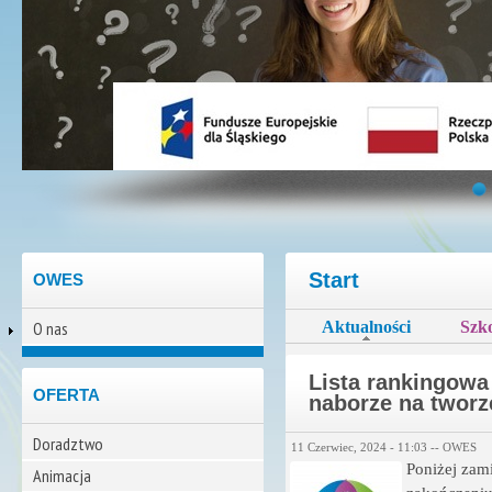
Start
OWES
O nas
Aktualności
Szko
(aktywna ka
Lista rankingow
OFERTA
naborze na tworz
Doradztwo
11 Czerwiec, 2024 - 11:03 --
OWES
Poniżej zam
Animacja