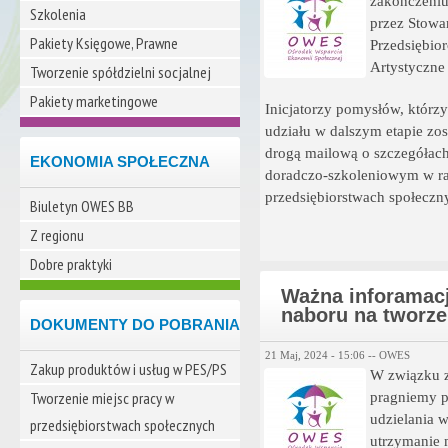
zakończeni
Szkolenia
przez Stowa
Pakiety Księgowe, Prawne
Przedsiębior
Artystyczne 
Tworzenie spółdzielni socjalnej
Pakiety marketingowe
Inicjatorzy pomysłów, którz
udziału w dalszym etapie zo
drogą mailową o szczegółach
EKONOMIA SPOŁECZNA
doradczo-szkoleniowym w ra
przedsiębiorstwach społeczn
Biuletyn OWES BB
Z regionu
Dobre praktyki
Ważna inforamac
naboru na tworze
DOKUMENTY DO POBRANIA
21 Maj, 2024 - 15:06 --
OWES
Zakup produktów i usług w PES/PS
W związku z
Tworzenie miejsc pracy w
pragniemy 
udzielania 
przedsiębiorstwach społecznych
utrzymanie 