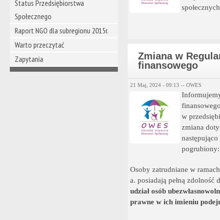
Status Przedsiębiorstwa
społecznych
Społecznego
Raport NGO dla subregionu 2015r.
Warto przeczytać
Zmiana w Regulam
Zapytania
finansowego
21 Maj, 2024 - 09:13 --
OWES
Informujemy
finansowego
w przedsięb
zmiana doty
następująco
pogrubiony:
Osoby zatrudniane w ramach 
a. posiadają pełną zdolność
udział osób ubezwłasnowoln
prawne w ich imieniu podej