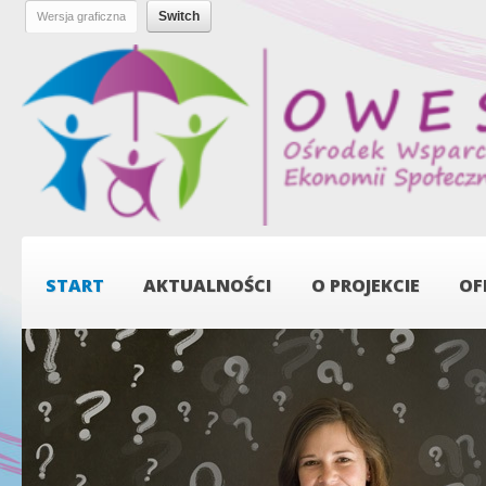
Pr
do
tre
OWES -
Ośrodek
Wsparcia
Ekonomii
Społecznej
START
AKTUALNOŚCI
O PROJEKCIE
OF