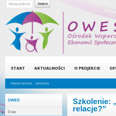
Pr
do
tre
OWES -
Ośrodek
Wsparcia
Ekonomii
Społecznej
START
AKTUALNOŚCI
O PROJEKCIE
OF
Jesteś tutaj
STRONA GŁÓWNA
»
SZKOLENIA
Szkolenie: 
OWES
relacje?”
O nas