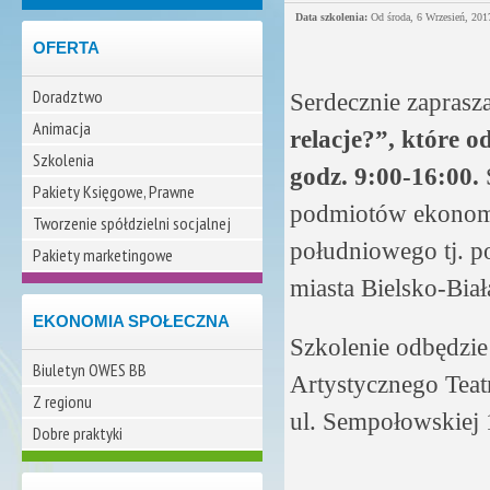
Data szkolenia:
Od
środa, 6 Wrzesień, 201
OFERTA
Doradztwo
Serdecznie zaprasz
Animacja
relacje?”, które o
Szkolenia
godz. 9:00-16:00.
S
Pakiety Księgowe, Prawne
podmiotów ekonomii
Tworzenie spółdzielni socjalnej
południowego tj. p
Pakiety marketingowe
miasta Bielsko-Biał
EKONOMIA SPOŁECZNA
Szkolenie odbędzie 
Biuletyn OWES BB
Artystycznego Teatr
Z regionu
ul. Sempołowskiej 
Dobre praktyki