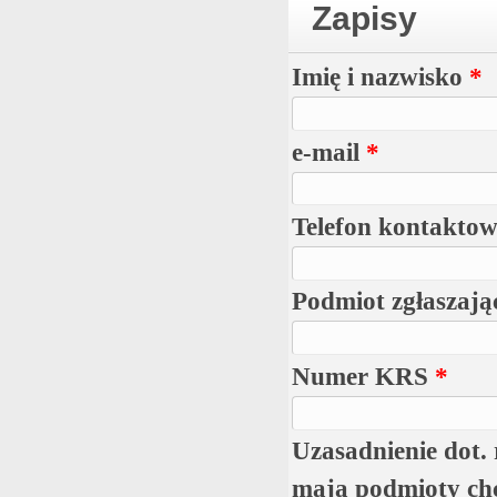
Zapisy
Imię i nazwisko
*
e-mail
*
Telefon kontakto
Podmiot zgłaszając
Numer KRS
*
Uzasadnienie dot. 
mają podmioty chc