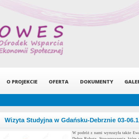
Przejdź
do
treści
O PROJEKCIE
OFERTA
DOKUMENTY
GALE
Wizyta Studyjna w Gdańsku-Debrznie 03-06.1
W podróż z nami wyruszyła także Ew
Dobra Robota, Stowarzyszenia, która