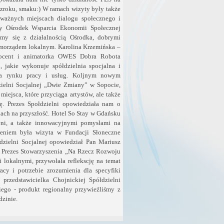
wzroku, smaku:) W ramach wizyty były także
 ważnych miejscach dialogu społecznego i
śmy Ośrodek Wsparcia Ekonomii Społecznej
 się z działalnością Ośrodka, dobrymi
amorządem lokalnym. Karolina Krzemińska –
Procent i animatorka OWES Dobra Robota
i, jakie wykonuje spółdzielnia spocjalna i
a rynku pracy i usług. Koljnym nowym
ielni Socjalnej „Dwie Zmiany” w Sopocie,
iejsca, które przyciąga artystów, ale także
ę. Prezes Społdzielni opowiedziała nam o
anach na przyszłość. Hotel So Stay w Gdańsku
eni, a także innowacyjnymi pomysłami na
zeniem była wizyta w Fundacji Słoneczne
dzielni Socjalnej opowiedział Pan Mariusz
- Prezes Stowarzyszenia „Na Rzecz Rozwoju
lokalnymi, przywołała reflekscję na temat
cy i potrzebie zrozumienia dla specyfiki
rzedstawicielka Chojnickiej Spółdzielni
iego - produkt regionalny przywieźliśmy z
dzinie.