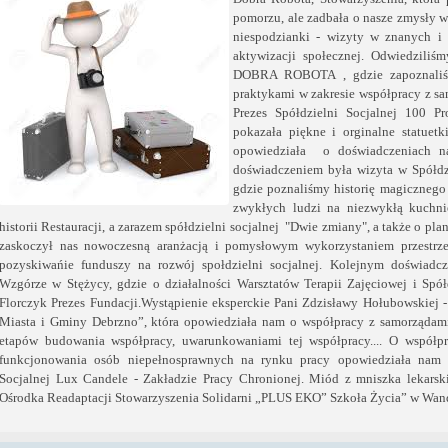
pomorzu, ale zadbała o nasze zmysły 
niespodzianki - wizyty w znanych i
aktywizacji społecznej. Odwiedzili
DOBRA ROBOTA , gdzie zapoznaliśmy
praktykami w zakresie współpracy z s
Prezes Spółdzielni Socjalnej 100 
pokazała piękne i orginalne statuetk
opowiedziała o doświadczeniach n
doświadczeniem była wizyta w Spółdz
gdzie poznaliśmy historię magicznego m
zwykłych ludzi na niezwykłą kuchni
historii Restauracji, a zarazem spółdzielni socjalnej "Dwie zmiany", a także o pl
zaskoczył nas nowoczesną aranżacją i pomysłowym wykorzystaniem przestrz
pozyskiwańie funduszy na rozwój społdzielni socjalnej. Kolejnym doświadc
Wzgórze w Stężycy, gdzie o działalności Warsztatów Terapii Zajęciowej i Spół
Florczyk Prezes Fundacji.Wystąpienie eksperckie Pani Zdzisławy Hołubowskiej 
Miasta i Gminy Debrzno”, która opowiedziała nam o współpracy z samorządami 
etapów budowania współpracy, uwarunkowaniami tej współpracy.... O współpra
funkcjonowania osób niepełnosprawnych na rynku pracy opowiedziała nam p
Socjalnej Lux Candele - Zakładzie Pracy Chronionej. Miód z mniszka lekarsk
Ośrodka Readaptacji Stowarzyszenia Solidarni „PLUS EKO” Szkoła Życia” w Wan