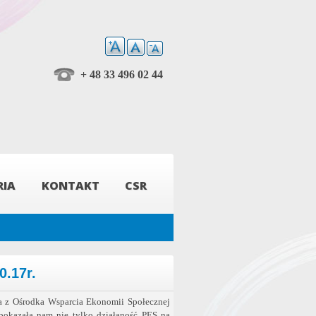
+ 48 33 496 02 44
RIA
KONTAKT
CSR
0.17r.
a z Ośrodka Wsparcia Ekonomii Społecznej
 pokazała nam nie tylko działaność PES na